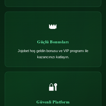
👑
Güçlü Bonusları
Jojobet hoş geldin bonusu ve VIP programı ile
kazancınızı katlayın.
🔐
Güvenli Platform