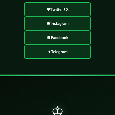
🐦
Twitter / X
📸
Instagram
📘
Facebook
✈️
Telegram
♔