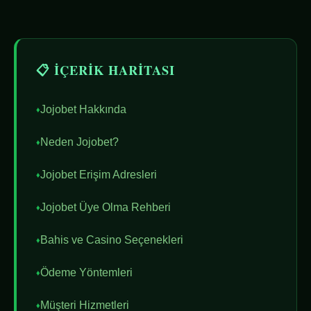
📋 İÇERIK HARITASI
Jojobet Hakkında
Neden Jojobet?
Jojobet Erişim Adresleri
Jojobet Üye Olma Rehberi
Bahis ve Casino Seçenekleri
Ödeme Yöntemleri
Müşteri Hizmetleri