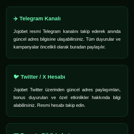
✈️ Telegram Kanalı
Jojobet resmi Telegram kanalını takip ederek anında
güncel adres bilgisine ulaşabilirsiniz. Tüm duyurular ve
kampanyalar öncelikli olarak buradan paylaşılır.
🐦 Twitter / X Hesabı
Jojobet Twitter üzerinden güncel adres paylaşımları,
bonus duyuruları ve özel etkinlikler hakkında bilgi
alabilirsiniz. Resmi hesabı takip edin.