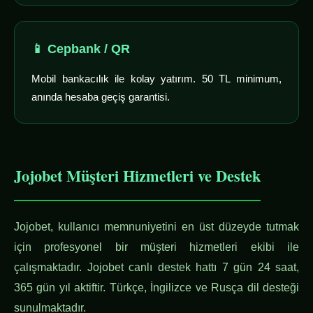
📱 Cepbank / QR
Mobil bankacılık ile kolay yatırım. 50 TL minimum,
anında hesaba geçiş garantisi.
Jojobet Müşteri Hizmetleri ve Destek
Jojobet, kullanıcı memnuniyetini en üst düzeyde tutmak
için profesyonel bir müşteri hizmetleri ekibi ile
çalışmaktadır. Jojobet canlı destek hattı 7 gün 24 saat,
365 gün yıl aktiftir. Türkçe, İngilizce ve Rusça dil desteği
sunulmaktadır.