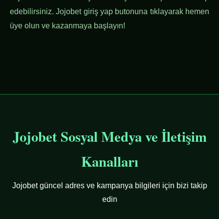
edebilirsiniz. Jojobet giriş yap butonuna tıklayarak hemen
üye olun ve kazanmaya başlayın!
Jojobet Sosyal Medya ve İletişim
Kanalları
Jojobet güncel adres ve kampanya bilgileri için bizi takip
edin