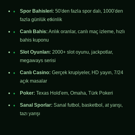
Spor Bahisleri:
50'den fazla spor dalı, 1000'den
fazla günlük etkinlik
Canlı Bahis:
Anlık oranlar, canlı maç izleme, hızlı
bahis kuponu
Slot Oyunları:
2000+ slot oyunu, jackpotlar,
megaways serisi
Canlı Casino:
Gerçek krupiyeler, HD yayın, 7/24
açık masalar
Poker:
Texas Hold'em, Omaha, Türk Pokeri
Sanal Sporlar:
Sanal futbol, basketbol, at yarışı,
tazı yarışı