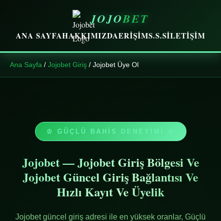
JOJO
BET
ANA SAYFA
HAKKIMIZDA
ERIŞIM
S.S.S
İLETIŞIM
Ana Sayfa
/
Jojobet Giriş
/
Jojobet Üye Ol
♔ GÜÇLÜ BAHIS DENEYIMI ♔
Jojobet — Jojobet Giriş Bölgesi Ve
Jojobet Güncel Giriş Bağlantısı Ve
Hızlı Kayıt Ve Üyelik
Jojobet güncel giriş adresi ile en yüksek oranlar, Güçlü