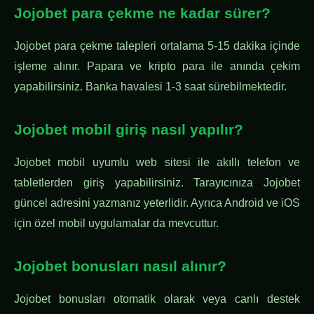
Jojobet para çekme ne kadar sürer?
Jojobet para çekme talepleri ortalama 5-15 dakika içinde
işleme alınır. Papara ve kripto para ile anında çekim
yapabilirsiniz. Banka havalesi 1-3 saat sürebilmektedir.
Jojobet mobil giriş nasıl yapılır?
Jojobet mobil uyumlu web sitesi ile akıllı telefon ve
tabletlerden giriş yapabilirsiniz. Tarayıcınıza Jojobet
güncel adresini yazmanız yeterlidir. Ayrıca Android ve iOS
için özel mobil uygulamalar da mevcuttur.
Jojobet bonusları nasıl alınır?
Jojobet bonusları otomatik olarak veya canlı destek