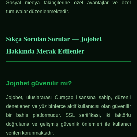
Sosyal medya takipçilerine özel avantajlar ve özel
turnuvalar düzenlenmektedir.
Sıkça Sorulan Sorular — Jojobet
Hakkında Merak Edilenler
Jojobet güvenilir mi?
Jojobet, uluslararası Curaçao lisansına sahip, düzenli
denetlenen ve yüz binlerce aktif kullanıcısı olan güvenilir
bir bahis platformudur. SSL sertifikası, iki faktörlü
doğrulama ve gelişmiş güvenlik önlemleri ile kullanıcı
verileri korunmaktadır.