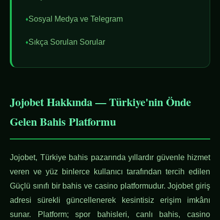
Sosyal Medya ve Telegram
Sıkça Sorulan Sorular
Jojobet Hakkında — Türkiye'nin Önde
Gelen Bahis Platformu
Jojobet, Türkiye bahis pazarında yıllardır güvenle hizmet
veren ve yüz binlerce kullanıcı tarafından tercih edilen
Güçlü sınıfı bir bahis ve casino platformudur. Jojobet giriş
adresi sürekli güncellenerek kesintisiz erişim imkânı
sunar. Platform; spor bahisleri, canlı bahis, casino