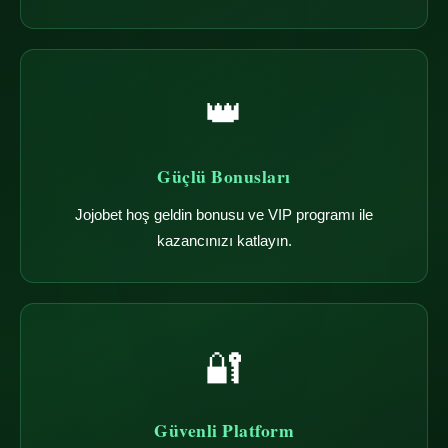
👑
Güçlü Bonusları
Jojobet hoş geldin bonusu ve VIP programı ile
kazancınızı katlayın.
🔐
Güvenli Platform