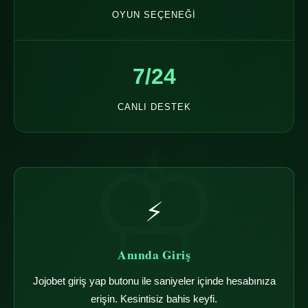
OYUN SEÇENEĞI
7/24
CANLI DESTEK
⚡
Anında Giriş
Jojobet giriş yap butonu ile saniyeler içinde hesabınıza
erişin. Kesintisiz bahis keyfi.