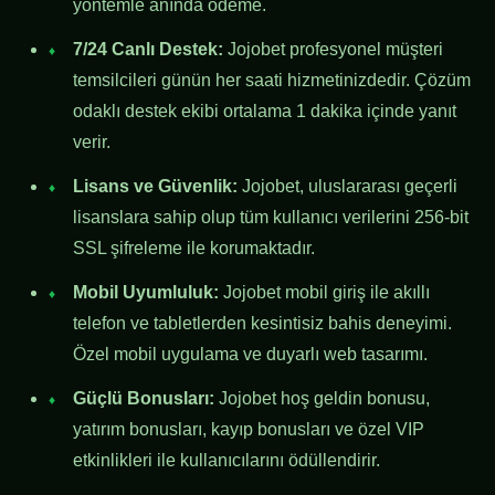
yöntemle anında ödeme.
7/24 Canlı Destek:
Jojobet profesyonel müşteri
temsilcileri günün her saati hizmetinizdedir. Çözüm
odaklı destek ekibi ortalama 1 dakika içinde yanıt
verir.
Lisans ve Güvenlik:
Jojobet, uluslararası geçerli
lisanslara sahip olup tüm kullanıcı verilerini 256-bit
SSL şifreleme ile korumaktadır.
Mobil Uyumluluk:
Jojobet mobil giriş ile akıllı
telefon ve tabletlerden kesintisiz bahis deneyimi.
Özel mobil uygulama ve duyarlı web tasarımı.
Güçlü Bonusları:
Jojobet hoş geldin bonusu,
yatırım bonusları, kayıp bonusları ve özel VIP
etkinlikleri ile kullanıcılarını ödüllendirir.