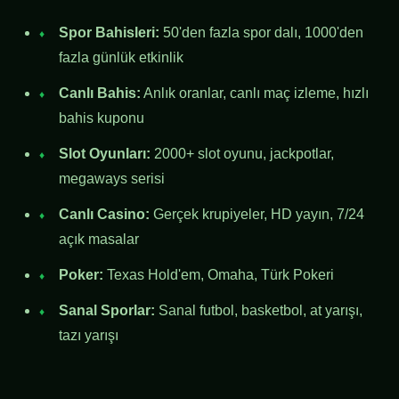
Spor Bahisleri:
50'den fazla spor dalı, 1000'den
fazla günlük etkinlik
Canlı Bahis:
Anlık oranlar, canlı maç izleme, hızlı
bahis kuponu
Slot Oyunları:
2000+ slot oyunu, jackpotlar,
megaways serisi
Canlı Casino:
Gerçek krupiyeler, HD yayın, 7/24
açık masalar
Poker:
Texas Hold'em, Omaha, Türk Pokeri
Sanal Sporlar:
Sanal futbol, basketbol, at yarışı,
tazı yarışı