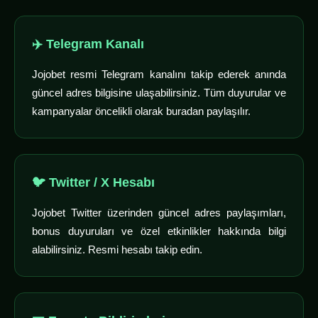
✈️ Telegram Kanalı
Jojobet resmi Telegram kanalını takip ederek anında
güncel adres bilgisine ulaşabilirsiniz. Tüm duyurular ve
kampanyalar öncelikli olarak buradan paylaşılır.
🐦 Twitter / X Hesabı
Jojobet Twitter üzerinden güncel adres paylaşımları,
bonus duyuruları ve özel etkinlikler hakkında bilgi
alabilirsiniz. Resmi hesabı takip edin.