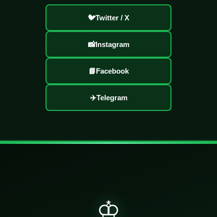
🐦
Twitter / X
📸
Instagram
📘
Facebook
✈️
Telegram
♔