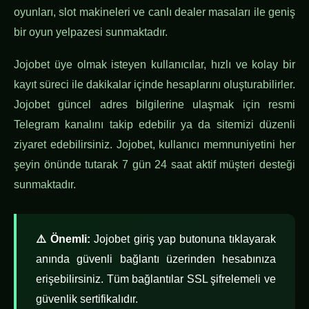
oyunları, slot makineleri ve canlı dealer masaları ile geniş
bir oyun yelpazesi sunmaktadır.
Jojobet üye olmak isteyen kullanıcılar, hızlı ve kolay bir
kayıt süreci ile dakikalar içinde hesaplarını oluşturabilirler.
Jojobet güncel adres bilgilerine ulaşmak için resmi
Telegram kanalını takip edebilir ya da sitemizi düzenli
ziyaret edebilirsiniz. Jojobet, kullanıcı memnuniyetini her
şeyin önünde tutarak 7 gün 24 saat aktif müşteri desteği
sunmaktadır.
⚠️ Önemli:
Jojobet giriş yap butonuna tıklayarak
anında güvenli bağlantı üzerinden hesabınıza
erişebilirsiniz. Tüm bağlantılar SSL şifrelemeli ve
güvenlik sertifikalıdır.