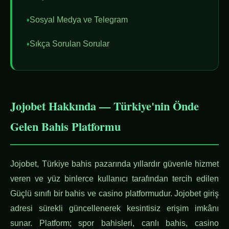
Sosyal Medya ve Telegram
Sıkça Sorulan Sorular
Jojobet Hakkında — Türkiye'nin Önde
Gelen Bahis Platformu
Jojobet, Türkiye bahis pazarında yıllardır güvenle hizmet
veren ve yüz binlerce kullanıcı tarafından tercih edilen
Güçlü sınıfı bir bahis ve casino platformudur. Jojobet giriş
adresi sürekli güncellenerek kesintisiz erişim imkânı
sunar. Platform; spor bahisleri, canlı bahis, casino