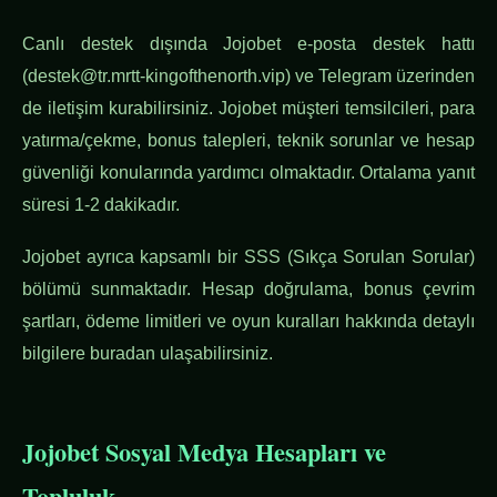
Canlı destek dışında Jojobet e-posta destek hattı
(destek@tr.mrtt-kingofthenorth.vip) ve Telegram üzerinden
de iletişim kurabilirsiniz. Jojobet müşteri temsilcileri, para
yatırma/çekme, bonus talepleri, teknik sorunlar ve hesap
güvenliği konularında yardımcı olmaktadır. Ortalama yanıt
süresi 1-2 dakikadır.
Jojobet ayrıca kapsamlı bir SSS (Sıkça Sorulan Sorular)
bölümü sunmaktadır. Hesap doğrulama, bonus çevrim
şartları, ödeme limitleri ve oyun kuralları hakkında detaylı
bilgilere buradan ulaşabilirsiniz.
Jojobet Sosyal Medya Hesapları ve
Topluluk