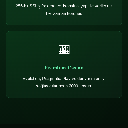
256-bit SSL şifreleme ve lisanslı altyapı ile verileriniz
her zaman korunur.
🎰
Premium Casino
Evolution, Pragmatic Play ve dünyanın en iyi
sağlayıcılarından 2000+ oyun.