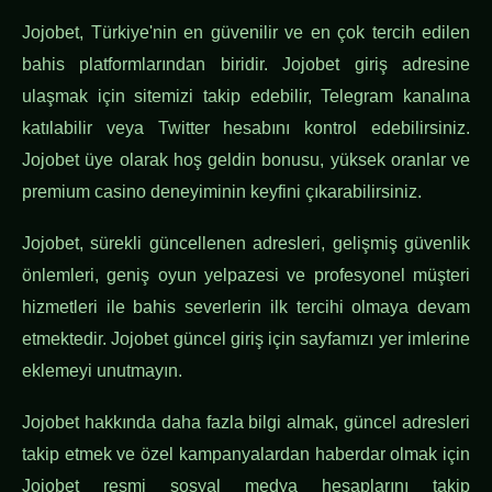
Jojobet, Türkiye'nin en güvenilir ve en çok tercih edilen
bahis platformlarından biridir. Jojobet giriş adresine
ulaşmak için sitemizi takip edebilir, Telegram kanalına
katılabilir veya Twitter hesabını kontrol edebilirsiniz.
Jojobet üye olarak hoş geldin bonusu, yüksek oranlar ve
premium casino deneyiminin keyfini çıkarabilirsiniz.
Jojobet, sürekli güncellenen adresleri, gelişmiş güvenlik
önlemleri, geniş oyun yelpazesi ve profesyonel müşteri
hizmetleri ile bahis severlerin ilk tercihi olmaya devam
etmektedir. Jojobet güncel giriş için sayfamızı yer imlerine
eklemeyi unutmayın.
Jojobet hakkında daha fazla bilgi almak, güncel adresleri
takip etmek ve özel kampanyalardan haberdar olmak için
Jojobet resmi sosyal medya hesaplarını takip