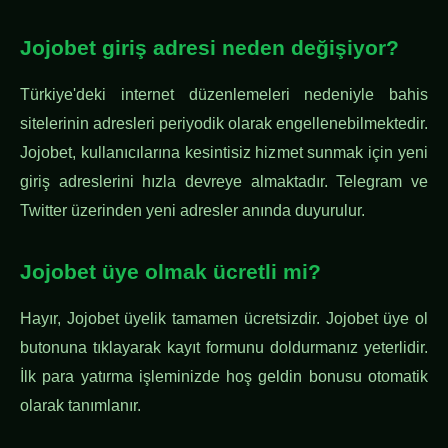
Jojobet giriş adresi neden değişiyor?
Türkiye'deki internet düzenlemeleri nedeniyle bahis
sitelerinin adresleri periyodik olarak engellenebilmektedir.
Jojobet, kullanıcılarına kesintisiz hizmet sunmak için yeni
giriş adreslerini hızla devreye almaktadır. Telegram ve
Twitter üzerinden yeni adresler anında duyurulur.
Jojobet üye olmak ücretli mi?
Hayır, Jojobet üyelik tamamen ücretsizdir. Jojobet üye ol
butonuna tıklayarak kayıt formunu doldurmanız yeterlidir.
İlk para yatırma işleminizde hoş geldin bonusu otomatik
olarak tanımlanır.