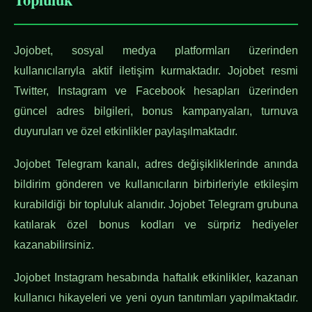
Jojobet, sosyal medya platformları üzerinden
kullanıcılarıyla aktif iletişim kurmaktadır. Jojobet resmi
Twitter, Instagram ve Facebook hesapları üzerinden
güncel adres bilgileri, bonus kampanyaları, turnuva
duyuruları ve özel etkinlikler paylaşılmaktadır.
Jojobet Telegram kanalı, adres değişikliklerinde anında
bildirim gönderen ve kullanıcıların birbirleriyle etkileşim
kurabildiği bir topluluk alanıdır. Jojobet Telegram grubuna
katılarak özel bonus kodları ve sürpriz hediyeler
kazanabilirsiniz.
Jojobet Instagram hesabında haftalık etkinlikler, kazanan
kullanıcı hikayeleri ve yeni oyun tanıtımları yapılmaktadır.