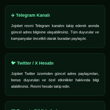
✈️ Telegram Kanalı
Jojobet resmi Telegram kanalını takip ederek anında
güncel adres bilgisine ulaşabilirsiniz. Tüm duyurular ve
kampanyalar öncelikli olarak buradan paylaşılır.
🐦 Twitter / X Hesabı
Jojobet Twitter üzerinden güncel adres paylaşımları,
bonus duyuruları ve özel etkinlikler hakkında bilgi
alabilirsiniz. Resmi hesabı takip edin.