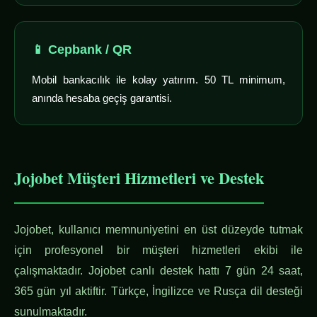
📱 Cepbank / QR
Mobil bankacılık ile kolay yatırım. 50 TL minimum,
anında hesaba geçiş garantisi.
Jojobet Müşteri Hizmetleri ve Destek
Jojobet, kullanıcı memnuniyetini en üst düzeyde tutmak
için profesyonel bir müşteri hizmetleri ekibi ile
çalışmaktadır. Jojobet canlı destek hattı 7 gün 24 saat,
365 gün yıl aktiftir. Türkçe, İngilizce ve Rusça dil desteği
sunulmaktadır.