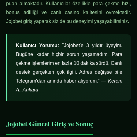
puan almaktadır. Kullanıcılar özellikle para çekme hızı,
bonus adilliği ve canlı casino kalitesini övmektedir.
Jojobet giriş yaparak siz de bu deneyimi yaşayabilirsiniz.
Kullanıcı Yorumu:
"Jojobet'e 3 yıldır üyeyim.
Bugüne kadar hiçbir sorun yaşamadım. Para
çekme işlemlerim en fazla 10 dakika sürdü. Canlı
destek gerçekten çok ilgili. Adres değişse bile
Telegram'dan anında haber alıyorum." —
Kerem
A., Ankara
Jojobet Güncel Giriş ve Sonuç