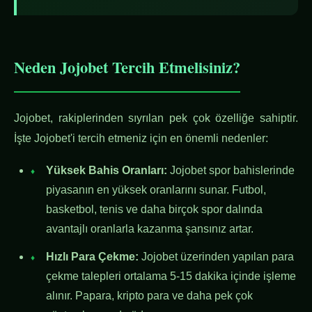
Neden Jojobet Tercih Etmelisiniz?
Jojobet, rakiplerinden sıyrılan pek çok özelliğe sahiptir.
İşte Jojobet'i tercih etmeniz için en önemli nedenler:
Yüksek Bahis Oranları:
Jojobet spor bahislerinde
piyasanın en yüksek oranlarını sunar. Futbol,
basketbol, tenis ve daha birçok spor dalında
avantajlı oranlarla kazanma şansınız artar.
Hızlı Para Çekme:
Jojobet üzerinden yapılan para
çekme talepleri ortalama 5-15 dakika içinde işleme
alınır. Papara, kripto para ve daha pek çok