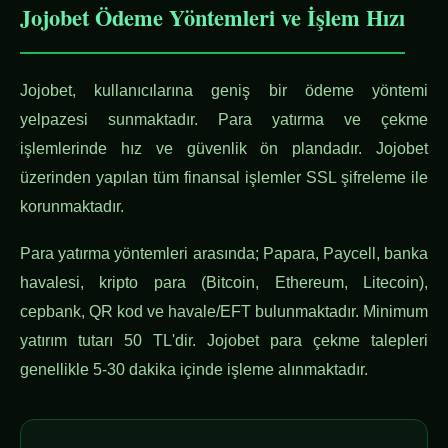
Jojobet Ödeme Yöntemleri ve İşlem Hızı
Jojobet, kullanıcılarına geniş bir ödeme yöntemi
yelpazesi sunmaktadır. Para yatırma ve çekme
işlemlerinde hız ve güvenlik ön plandadır. Jojobet
üzerinden yapılan tüm finansal işlemler SSL şifreleme ile
korunmaktadır.
Para yatırma yöntemleri arasında; Papara, Paycell, banka
havalesi, kripto para (Bitcoin, Ethereum, Litecoin),
cepbank, QR kod ve havale/EFT bulunmaktadır. Minimum
yatırım tutarı 50 TL'dir. Jojobet para çekme talepleri
genellikle 5-30 dakika içinde işleme alınmaktadır.