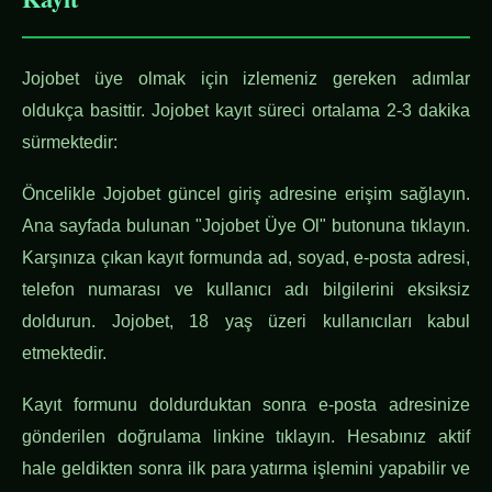
Jojobet üye olmak için izlemeniz gereken adımlar
oldukça basittir. Jojobet kayıt süreci ortalama 2-3 dakika
sürmektedir:
Öncelikle Jojobet güncel giriş adresine erişim sağlayın.
Ana sayfada bulunan "Jojobet Üye Ol" butonuna tıklayın.
Karşınıza çıkan kayıt formunda ad, soyad, e-posta adresi,
telefon numarası ve kullanıcı adı bilgilerini eksiksiz
doldurun. Jojobet, 18 yaş üzeri kullanıcıları kabul
etmektedir.
Kayıt formunu doldurduktan sonra e-posta adresinize
gönderilen doğrulama linkine tıklayın. Hesabınız aktif
hale geldikten sonra ilk para yatırma işlemini yapabilir ve