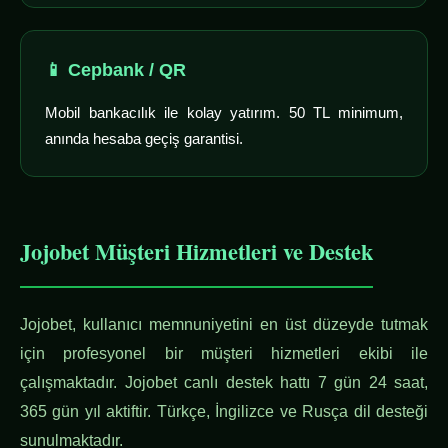
📱 Cepbank / QR
Mobil bankacılık ile kolay yatırım. 50 TL minimum,
anında hesaba geçiş garantisi.
Jojobet Müşteri Hizmetleri ve Destek
Jojobet, kullanıcı memnuniyetini en üst düzeyde tutmak
için profesyonel bir müşteri hizmetleri ekibi ile
çalışmaktadır. Jojobet canlı destek hattı 7 gün 24 saat,
365 gün yıl aktiftir. Türkçe, İngilizce ve Rusça dil desteği
sunulmaktadır.