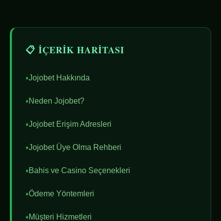
📋 İÇERIK HARITASI
Jojobet Hakkında
Neden Jojobet?
Jojobet Erişim Adresleri
Jojobet Üye Olma Rehberi
Bahis ve Casino Seçenekleri
Ödeme Yöntemleri
Müşteri Hizmetleri