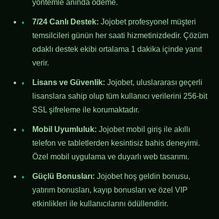
yöntemle anında ödeme.
7/24 Canlı Destek:
Jojobet profesyonel müşteri
temsilcileri günün her saati hizmetinizdedir. Çözüm
odaklı destek ekibi ortalama 1 dakika içinde yanıt
verir.
Lisans ve Güvenlik:
Jojobet, uluslararası geçerli
lisanslara sahip olup tüm kullanıcı verilerini 256-bit
SSL şifreleme ile korumaktadır.
Mobil Uyumluluk:
Jojobet mobil giriş ile akıllı
telefon ve tabletlerden kesintisiz bahis deneyimi.
Özel mobil uygulama ve duyarlı web tasarımı.
Güçlü Bonusları:
Jojobet hoş geldin bonusu,
yatırım bonusları, kayıp bonusları ve özel VIP
etkinlikleri ile kullanıcılarını ödüllendirir.