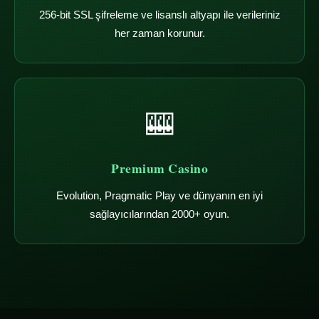
256-bit SSL şifreleme ve lisanslı altyapı ile verileriniz
her zaman korunur.
🎰
Premium Casino
Evolution, Pragmatic Play ve dünyanın en iyi
sağlayıcılarından 2000+ oyun.