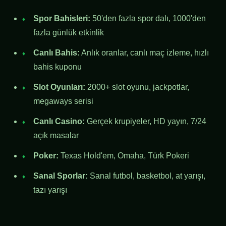
Spor Bahisleri:
50'den fazla spor dalı, 1000'den
fazla günlük etkinlik
Canlı Bahis:
Anlık oranlar, canlı maç izleme, hızlı
bahis kuponu
Slot Oyunları:
2000+ slot oyunu, jackpotlar,
megaways serisi
Canlı Casino:
Gerçek krupiyeler, HD yayın, 7/24
açık masalar
Poker:
Texas Hold'em, Omaha, Türk Pokeri
Sanal Sporlar:
Sanal futbol, basketbol, at yarışı,
tazı yarışı