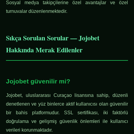
Sosyal medya takipçilerine özel avantajlar ve özel
turnuvalar düzenlenmektedir.
Sıkça Sorulan Sorular — Jojobet
Hakkında Merak Edilenler
Jojobet güvenilir mi?
Jojobet, uluslararası Curaçao lisansına sahip, düzenli
denetlenen ve yüz binlerce aktif kullanıcısı olan güvenilir
bir bahis platformudur. SSL sertifikası, iki faktörlü
doğrulama ve gelişmiş güvenlik önlemleri ile kullanıcı
verileri korunmaktadır.