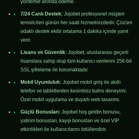
yöntemle anında ödeme.
7/24 Canlı Destek:
Jojobet profesyonel müşteri
temsilcileri günün her saati hizmetinizdedir. Çözüm
odaklı destek ekibi ortalama 1 dakika içinde yanıt
verir.
Lisans ve Güvenlik:
Jojobet, uluslararası geçerli
lisanslara sahip olup tüm kullanıcı verilerini 256-bit
SSL şifreleme ile korumaktadır.
Mobil Uyumluluk:
Jojobet mobil giriş ile akıllı
telefon ve tabletlerden kesintisiz bahis deneyimi.
Özel mobil uygulama ve duyarlı web tasarımı.
Güçlü Bonusları:
Jojobet hoş geldin bonusu,
yatırım bonusları, kayıp bonusları ve özel VIP
etkinlikleri ile kullanıcılarını ödüllendirir.