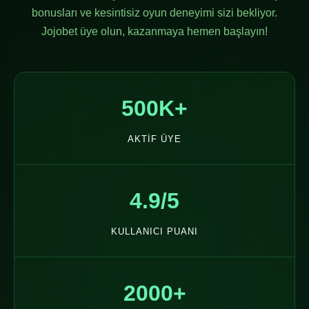
bonusları ve kesintisiz oyun deneyimi sizi bekliyor.
Jojobet üye olun, kazanmaya hemen başlayın!
500K+
AKTIF ÜYE
4.9/5
KULLANICI PUANI
2000+