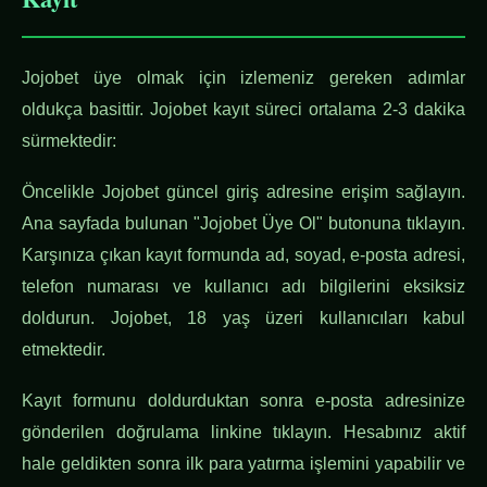
Jojobet üye olmak için izlemeniz gereken adımlar
oldukça basittir. Jojobet kayıt süreci ortalama 2-3 dakika
sürmektedir:
Öncelikle Jojobet güncel giriş adresine erişim sağlayın.
Ana sayfada bulunan "Jojobet Üye Ol" butonuna tıklayın.
Karşınıza çıkan kayıt formunda ad, soyad, e-posta adresi,
telefon numarası ve kullanıcı adı bilgilerini eksiksiz
doldurun. Jojobet, 18 yaş üzeri kullanıcıları kabul
etmektedir.
Kayıt formunu doldurduktan sonra e-posta adresinize
gönderilen doğrulama linkine tıklayın. Hesabınız aktif
hale geldikten sonra ilk para yatırma işlemini yapabilir ve