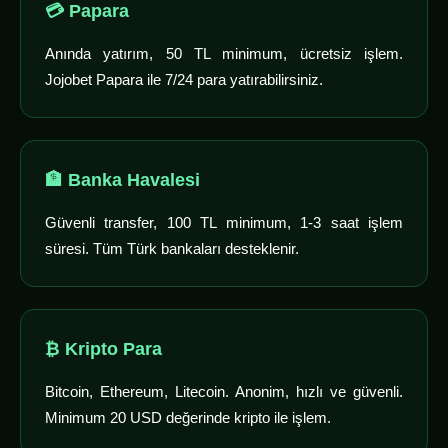
💳 Papara
Anında yatırım, 50 TL minimum, ücretsiz işlem.
Jojobet Papara ile 7/24 para yatırabilirsiniz.
🏦 Banka Havalesi
Güvenli transfer, 100 TL minimum, 1-3 saat işlem
süresi. Tüm Türk bankaları desteklenir.
₿ Kripto Para
Bitcoin, Ethereum, Litecoin. Anonim, hızlı ve güvenli.
Minimum 20 USD değerinde kripto ile işlem.