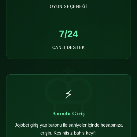
OYUN SEÇENEĞI
7/24
CANLI DESTEK
⚡
Anında Giriş
Jojobet giriş yap butonu ile saniyeler içinde hesabınıza
erişin. Kesintisiz bahis keyfi.