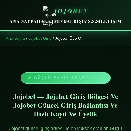
JOJO
BET
ANA SAYFA
HAKKIMIZDA
ERIŞIM
S.S.S
İLETIŞIM
Ana Sayfa
/
Jojobet Giriş
/
Jojobet Üye Ol
♔ GÜÇLÜ BAHIS DENEYIMI ♔
Jojobet — Jojobet Giriş Bölgesi Ve
Jojobet Güncel Giriş Bağlantısı Ve
Hızlı Kayıt Ve Üyelik
Jojobet güncel giriş adresi ile en yüksek oranlar, Güçlü