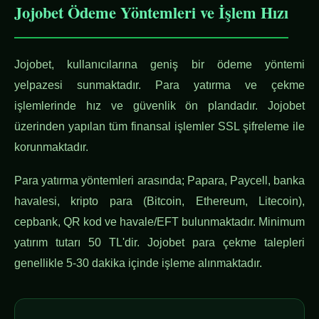
Jojobet Ödeme Yöntemleri ve İşlem Hızı
Jojobet, kullanıcılarına geniş bir ödeme yöntemi
yelpazesi sunmaktadır. Para yatırma ve çekme
işlemlerinde hız ve güvenlik ön plandadır. Jojobet
üzerinden yapılan tüm finansal işlemler SSL şifreleme ile
korunmaktadır.
Para yatırma yöntemleri arasında; Papara, Paycell, banka
havalesi, kripto para (Bitcoin, Ethereum, Litecoin),
cepbank, QR kod ve havale/EFT bulunmaktadır. Minimum
yatırım tutarı 50 TL'dir. Jojobet para çekme talepleri
genellikle 5-30 dakika içinde işleme alınmaktadır.