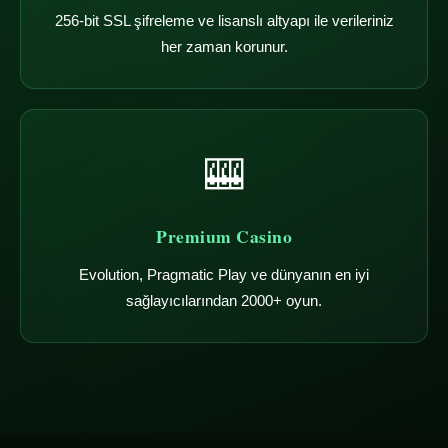
256-bit SSL şifreleme ve lisanslı altyapı ile verileriniz
her zaman korunur.
🎰
Premium Casino
Evolution, Pragmatic Play ve dünyanın en iyi
sağlayıcılarından 2000+ oyun.