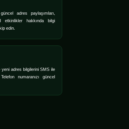
 güncel adres paylaşımları,
etkinlikler hakkında bilgi
kip edin.
 yeni adres bilgilerini SMS ile
r. Telefon numaranızı güncel