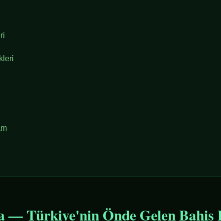
ri
leri
am
a — Türkiye'nin Önde Gelen Bahis 