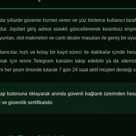
a yıllardır güvenle hizmet veren ve yüz binlerce kullanıcı taraf
ur. Jojobet giriş adresi sürekli güncellenerek kesintisiz eriş
oyunları, slot makineleri ve canlı dealer masaları ile geniş bir o
nıcılar, hızlı ve kolay bir kayıt süreci ile dakikalar içinde hesap
mak için resmi Telegram kanalını takip edebilir ya da sitemizi 
ni her şeyin önünde tutarak 7 gün 24 saat aktif müşteri desteği 
yap butonuna tıklayarak anında güvenli bağlantı üzerinden hesa
ve güvenlik sertifikalıdır.