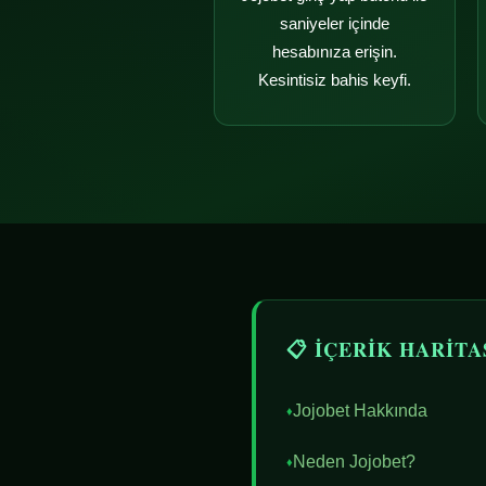
saniyeler içinde
hesabınıza erişin.
Kesintisiz bahis keyfi.
📋 İÇERIK HARITA
Jojobet Hakkında
Neden Jojobet?