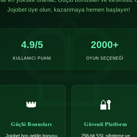
Jojobet üye olun, kazanmaya hemen başlayın!
4.9/5
2000+
KULLANICI PUANI
OYUN SEÇENEĞI
👑
🔐
Güçlü Bonusları
Güvenli Platform
Jojobet hoş geldin bonusu
256-bit SSL şifreleme ve