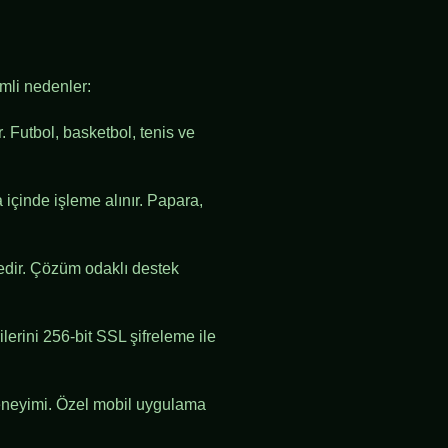
emli nedenler:
 Futbol, basketbol, tenis ve
içinde işleme alınır. Papara,
dedir. Çözüm odaklı destek
ilerini 256-bit SSL şifreleme ile
s deneyimi. Özel mobil uygulama