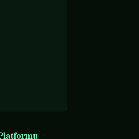
Platformu