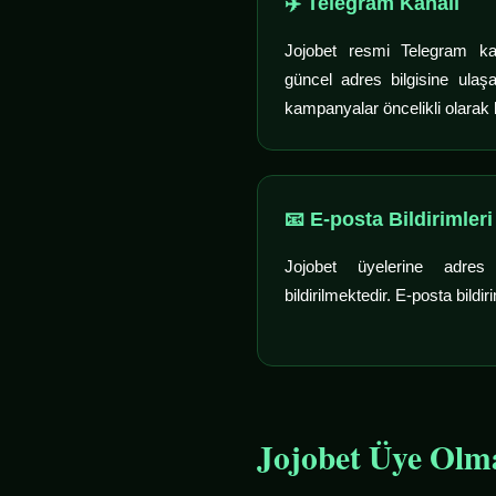
✈️ Telegram Kanalı
Jojobet resmi Telegram ka
güncel adres bilgisine ulaşa
kampanyalar öncelikli olarak 
📧 E-posta Bildirimleri
Jojobet üyelerine adres d
bildirilmektedir. E-posta bildiri
Jojobet Üye Olm