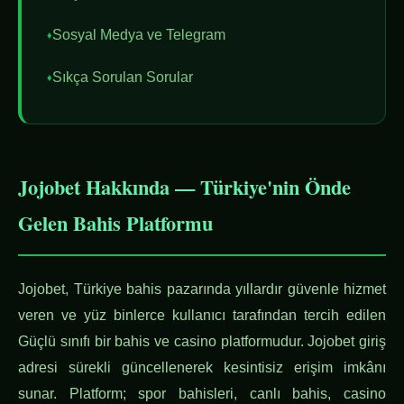
Sosyal Medya ve Telegram
Sıkça Sorulan Sorular
Jojobet Hakkında — Türkiye'nin Önde
Gelen Bahis Platformu
Jojobet, Türkiye bahis pazarında yıllardır güvenle hizmet
veren ve yüz binlerce kullanıcı tarafından tercih edilen
Güçlü sınıfı bir bahis ve casino platformudur. Jojobet giriş
adresi sürekli güncellenerek kesintisiz erişim imkânı
sunar. Platform; spor bahisleri, canlı bahis, casino