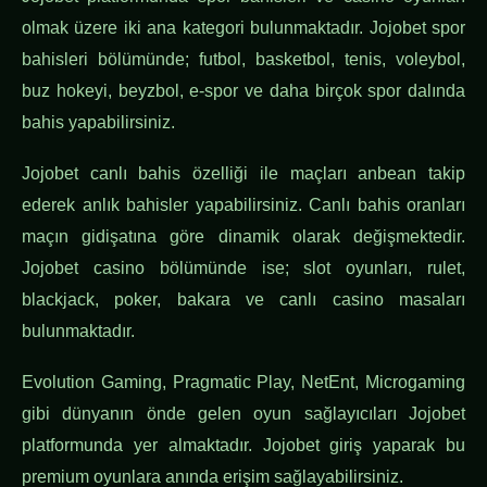
olmak üzere iki ana kategori bulunmaktadır. Jojobet spor
bahisleri bölümünde; futbol, basketbol, tenis, voleybol,
buz hokeyi, beyzbol, e-spor ve daha birçok spor dalında
bahis yapabilirsiniz.
Jojobet canlı bahis özelliği ile maçları anbean takip
ederek anlık bahisler yapabilirsiniz. Canlı bahis oranları
maçın gidişatına göre dinamik olarak değişmektedir.
Jojobet casino bölümünde ise; slot oyunları, rulet,
blackjack, poker, bakara ve canlı casino masaları
bulunmaktadır.
Evolution Gaming, Pragmatic Play, NetEnt, Microgaming
gibi dünyanın önde gelen oyun sağlayıcıları Jojobet
platformunda yer almaktadır. Jojobet giriş yaparak bu
premium oyunlara anında erişim sağlayabilirsiniz.