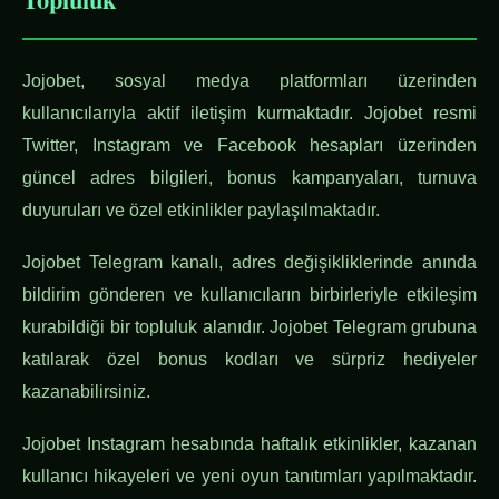
Jojobet, sosyal medya platformları üzerinden
kullanıcılarıyla aktif iletişim kurmaktadır. Jojobet resmi
Twitter, Instagram ve Facebook hesapları üzerinden
güncel adres bilgileri, bonus kampanyaları, turnuva
duyuruları ve özel etkinlikler paylaşılmaktadır.
Jojobet Telegram kanalı, adres değişikliklerinde anında
bildirim gönderen ve kullanıcıların birbirleriyle etkileşim
kurabildiği bir topluluk alanıdır. Jojobet Telegram grubuna
katılarak özel bonus kodları ve sürpriz hediyeler
kazanabilirsiniz.
Jojobet Instagram hesabında haftalık etkinlikler, kazanan
kullanıcı hikayeleri ve yeni oyun tanıtımları yapılmaktadır.