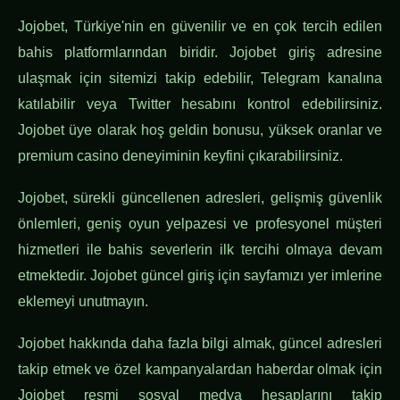
Jojobet, Türkiye'nin en güvenilir ve en çok tercih edilen
bahis platformlarından biridir. Jojobet giriş adresine
ulaşmak için sitemizi takip edebilir, Telegram kanalına
katılabilir veya Twitter hesabını kontrol edebilirsiniz.
Jojobet üye olarak hoş geldin bonusu, yüksek oranlar ve
premium casino deneyiminin keyfini çıkarabilirsiniz.
Jojobet, sürekli güncellenen adresleri, gelişmiş güvenlik
önlemleri, geniş oyun yelpazesi ve profesyonel müşteri
hizmetleri ile bahis severlerin ilk tercihi olmaya devam
etmektedir. Jojobet güncel giriş için sayfamızı yer imlerine
eklemeyi unutmayın.
Jojobet hakkında daha fazla bilgi almak, güncel adresleri
takip etmek ve özel kampanyalardan haberdar olmak için
Jojobet resmi sosyal medya hesaplarını takip