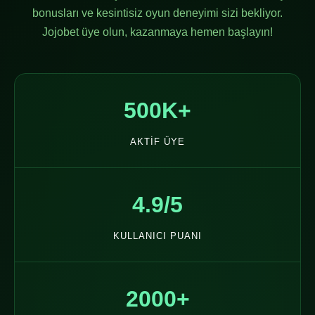
bonusları ve kesintisiz oyun deneyimi sizi bekliyor.
Jojobet üye olun, kazanmaya hemen başlayın!
500K+
AKTIF ÜYE
4.9/5
KULLANICI PUANI
2000+