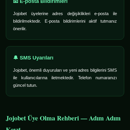
📧 E-posta Bildirimleri
Jojobet üyelerine adres değişiklikleri e-posta ile
bildirilmektedir. E-posta bildirimlerini aktif tutmanız
önerilir.
🔔 SMS Uyarıları
Jojobet, önemli duyuruları ve yeni adres bilgilerini SMS
ile kullanıcılarına iletmektedir. Telefon numaranızı
güncel tutun.
Jojobet Üye Olma Rehberi — Adım Adım
Kayıt