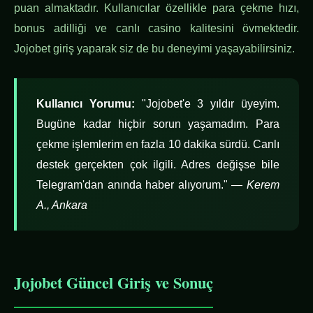
puan almaktadır. Kullanıcılar özellikle para çekme hızı,
bonus adilliği ve canlı casino kalitesini övmektedir.
Jojobet giriş yaparak siz de bu deneyimi yaşayabilirsiniz.
Kullanıcı Yorumu:
"Jojobet'e 3 yıldır üyeyim.
Bugüne kadar hiçbir sorun yaşamadım. Para
çekme işlemlerim en fazla 10 dakika sürdü. Canlı
destek gerçekten çok ilgili. Adres değişse bile
Telegram'dan anında haber alıyorum." —
Kerem
A., Ankara
Jojobet Güncel Giriş ve Sonuç