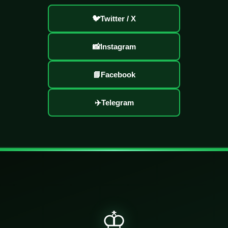
🐦
Twitter / X
📸
Instagram
📘
Facebook
✈️
Telegram
♔