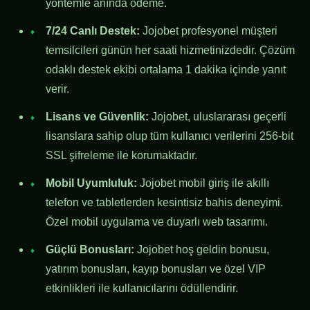
yöntemle anında ödeme.
7/24 Canlı Destek:
Jojobet profesyonel müşteri
temsilcileri günün her saati hizmetinizdedir. Çözüm
odaklı destek ekibi ortalama 1 dakika içinde yanıt
verir.
Lisans ve Güvenlik:
Jojobet, uluslararası geçerli
lisanslara sahip olup tüm kullanıcı verilerini 256-bit
SSL şifreleme ile korumaktadır.
Mobil Uyumluluk:
Jojobet mobil giriş ile akıllı
telefon ve tabletlerden kesintisiz bahis deneyimi.
Özel mobil uygulama ve duyarlı web tasarımı.
Güçlü Bonusları:
Jojobet hoş geldin bonusu,
yatırım bonusları, kayıp bonusları ve özel VIP
etkinlikleri ile kullanıcılarını ödüllendirir.