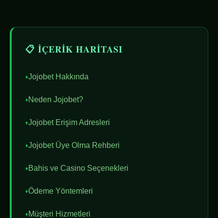
📋 İÇERIK HARITASI
Jojobet Hakkında
Neden Jojobet?
Jojobet Erişim Adresleri
Jojobet Üye Olma Rehberi
Bahis ve Casino Seçenekleri
Ödeme Yöntemleri
Müşteri Hizmetleri