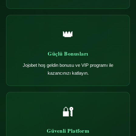
👑
Güçlü Bonusları
Jojobet hoş geldin bonusu ve VIP programı ile
kazancınızı katlayın.
🔐
Güvenli Platform