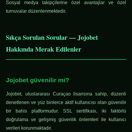
Sosyal medya takipçilerine özel avantajlar ve özel
turnuvalar düzenlenmektedir.
Sıkça Sorulan Sorular — Jojobet
Hakkında Merak Edilenler
Jojobet güvenilir mi?
Jojobet, uluslararası Curaçao lisansına sahip, düzenli
denetlenen ve yüz binlerce aktif kullanıcısı olan güvenilir
bir bahis platformudur. SSL sertifikası, iki faktörlü
doğrulama ve gelişmiş güvenlik önlemleri ile kullanıcı
verileri korunmaktadır.