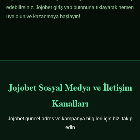
edebilirsiniz. Jojobet giriş yap butonuna tıklayarak hemen
üye olun ve kazanmaya başlayın!
Jojobet Sosyal Medya ve İletişim
Kanalları
Jojobet güncel adres ve kampanya bilgileri için bizi takip
edin