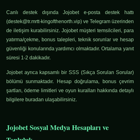
Canlı destek dışında Jojobet e-posta destek hattı
(destek@tr.mrtt-kingofthenorth.vip) ve Telegram üzerinden
de iletişim kurabilirsiniz. Jojobet müşteri temsilcileri, para
yatırma/çekme, bonus talepleri, teknik sorunlar ve hesap
güvenliği konularında yardımcı olmaktadır. Ortalama yanıt
süresi 1-2 dakikadır.
Jojobet ayrıca kapsamlı bir SSS (Sıkça Sorulan Sorular)
bölümü sunmaktadır. Hesap doğrulama, bonus çevrim
şartları, ödeme limitleri ve oyun kuralları hakkında detaylı
bilgilere buradan ulaşabilirsiniz.
Jojobet Sosyal Medya Hesapları ve
Topluluk