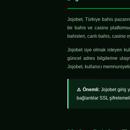
Jojobet, Türkiye bahis pazarınd
bir bahis ve casino platformud
bahisleri, canlı bahis, casino 
Jojobet üye olmak isteyen kulla
güncel adres bilgilerine ulaş
Jojobet, kullanıcı memnuniyeti
⚠️ Önemli:
Jojobet giriş 
bağlantılar SSL şifrelemeli 