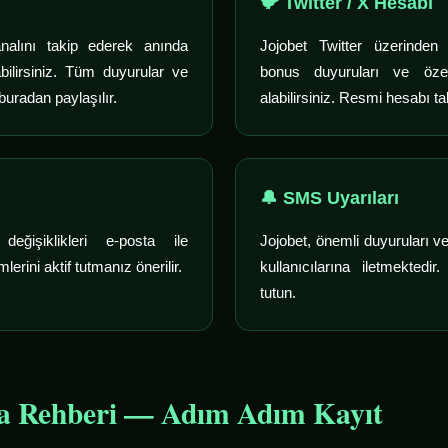
🐦 Twitter / X Hesabı
nalını takip ederek anında
Jojobet Twitter üzerinden
bilirsiniz. Tüm duyurular ve
bonus duyuruları ve özel 
buradan paylaşılır.
alabilirsiniz. Resmi hesabı ta
🔔 SMS Uyarıları
eğişiklikleri e-posta ile
Jojobet, önemli duyuruları ve
mlerini aktif tutmanız önerilir.
kullanıcılarına iletmektedi
tutun.
a Rehberi — Adım Adım Kayıt