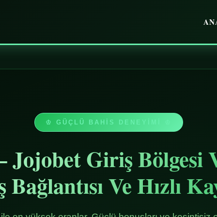
AN
♔ GÜÇLÜ BAHIS DENEYIMI ♔
 Jojobet Giriş Bölgesi 
 Bağlantısı Ve Hızlı Ka
 ile en yüksek oranlar, Güçlü bonusları ve kesintisiz 