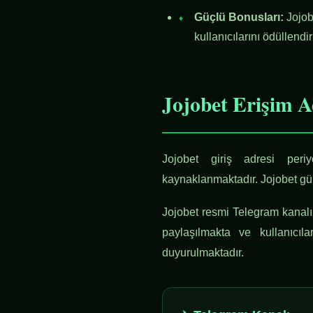
Güçlü Bonusları:
Jojobe
kullanıcılarını ödüllendiri
Jojobet Erişim A
Jojobet giriş adresi peri
kaynaklanmaktadır. Jojobet gün
Jojobet resmi Telegram kanalı,
paylaşılmakta ve kullanıcıla
duyurulmaktadır.