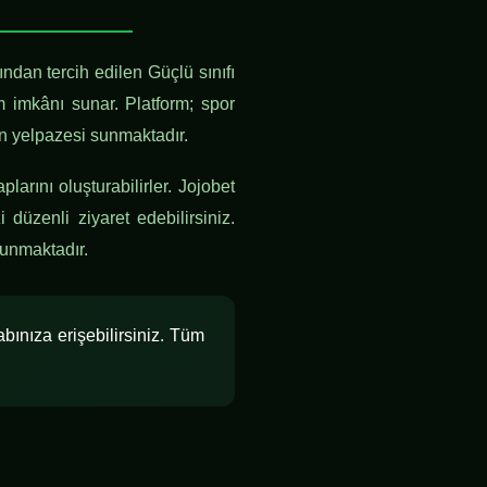
ından tercih edilen Güçlü sınıfı
im imkânı sunar. Platform; spor
yun yelpazesi sunmaktadır.
larını oluşturabilirler. Jojobet
düzenli ziyaret edebilirsiniz.
sunmaktadır.
bınıza erişebilirsiniz. Tüm