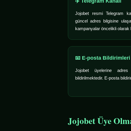
✈️ Telegram Kanalı
Jojobet resmi Telegram ka
güncel adres bilgisine ulaşa
kampanyalar öncelikli olarak 
📧 E-posta Bildirimleri
Jojobet üyelerine adres d
bildirilmektedir. E-posta bildiri
Jojobet Üye Olm