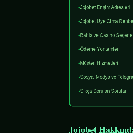
Jojobet Erişim Adresleri
Jojobet Üye Olma Rehbe
Bahis ve Casino Seçenek
Ödeme Yöntemleri
Müşteri Hizmetleri
Sosyal Medya ve Telegr
Sıkça Sorulan Sorular
Jojobet Hakkınd