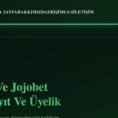
A SAYFA
HAKKIMIZDA
ERIŞIM
S.S.S
İLETIŞIM
Ve Jojobet
yıt Ve Üyelik
oyun deneyimi sizi bekliyor.