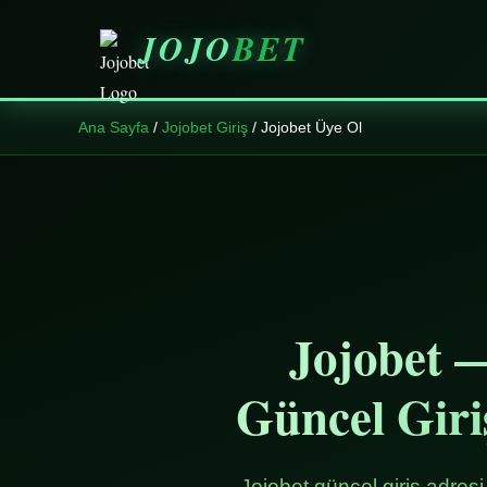
JOJO
BET
Ana Sayfa
/
Jojobet Giriş
/
Jojobet Üye Ol
Jojobet —
Güncel Giriş
Jojobet güncel giriş adresi