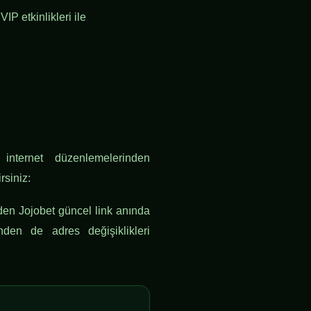
IP etkinlikleri ile
internet düzenlemelerinden
rsiniz:
nden Jojobet güncel link anında
inden de adres değişiklikleri