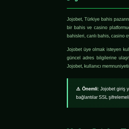
Jojobet, Türkiye bahis pazarınd
bir bahis ve casino platformud
bahisleri, canlı bahis, casino 
Jojobet üye olmak isteyen kulla
güncel adres bilgilerine ulaş
Jojobet, kullanıcı memnuniyeti
⚠️ Önemli:
Jojobet giriş 
bağlantılar SSL şifrelemeli 