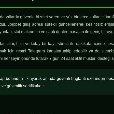
a yıllardır güvenle hizmet veren ve yüz binlerce kullanıcı taraf
ur. Jojobet giriş adresi sürekli güncellenerek kesintisiz eriş
oyunları, slot makineleri ve canlı dealer masaları ile geniş bir o
nıcılar, hızlı ve kolay bir kayıt süreci ile dakikalar içinde hesap
mak için resmi Telegram kanalını takip edebilir ya da sitemizi 
ni her şeyin önünde tutarak 7 gün 24 saat aktif müşteri desteği 
yap butonuna tıklayarak anında güvenli bağlantı üzerinden hesa
ve güvenlik sertifikalıdır.