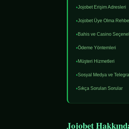
Jojobet Erişim Adresleri
Jojobet Üye Olma Rehbe
Bahis ve Casino Seçenek
Ödeme Yöntemleri
Müşteri Hizmetleri
Sosyal Medya ve Telegr
Sıkça Sorulan Sorular
Jojobet Hakkınd