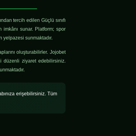
ından tercih edilen Güçlü sınıfı
im imkânı sunar. Platform; spor
yun yelpazesi sunmaktadır.
larını oluşturabilirler. Jojobet
düzenli ziyaret edebilirsiniz.
sunmaktadır.
bınıza erişebilirsiniz. Tüm