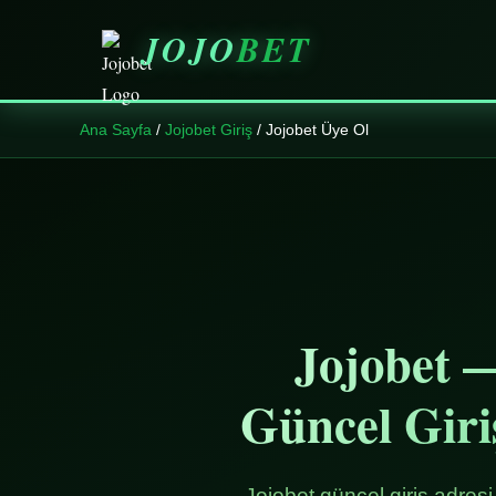
JOJO
BET
Ana Sayfa
/
Jojobet Giriş
/
Jojobet Üye Ol
Jojobet —
Güncel Giriş
Jojobet güncel giriş adresi