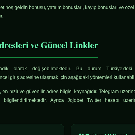
t hoş geldin bonusu, yatırım bonusları, kayıp bonusları ve özel V
r.
dresleri ve Güncel Linkler
yodik olarak değişebilmektedir. Bu durum Türkiye'deki 
cel giriş adresine ulaşmak için aşağıdaki yöntemleri kullanabili
 en hızlı ve güvenilir adres bilgisi kaynağıdır. Telegram üzeri
r bilgilendirilmektedir. Ayrıca Jojobet Twitter hesabı üzer